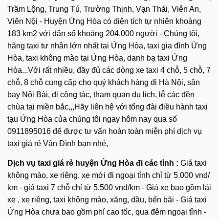
Trầm Lộng, Trung Tú, Trường Thịnh, Vạn Thái, Viên An,
Viên Nội - Huyện Ứng Hòa có diện tích tự nhiên khoảng
183 km2 với dân số khoảng 204.000 người - Chúng tôi,
hãng taxi tư nhân lớn nhất tại Ứng Hòa, taxi gia đình Ứng
Hòa, taxi không mào tại Ứng Hòa, danh bạ taxi Ứng
Hòa...Với rất nhiều, đầy đủ các dòng xe taxi 4 chỗ, 5 chỗ, 7
chỗ, 8 chỗ cung cấp cho quý khách hàng đi Hà Nội, sân
bay Nội Bài, đi công tác, tham quan du lịch, lễ các đền
chùa tại miền bắc,,,Hãy liên hệ với tổng đài điều hành taxi
tạu Ứng Hòa của chúng tôi ngay hôm nay qua số
0911895016 để được tư vấn hoàn toàn miễn phí dịch vụ
taxi giá rẻ Vân Đình bạn nhé,
Dịch vụ taxi giá rẻ huyện Ứng Hòa đi các tỉnh :
Giá taxi
không mào, xe riêng, xe mới đi ngoại tỉnh chỉ từ 5.000 vnd/
km - giá taxi 7 chỗ chỉ từ 5.500 vnd/km - Giá xe bao gồm lái
xe , xe riêng, taxi không mào, xăng, dầu, bến bãi - Giá taxi
Ứng Hòa chưa bao gồm phí cao tốc, qua đêm ngoại tỉnh -