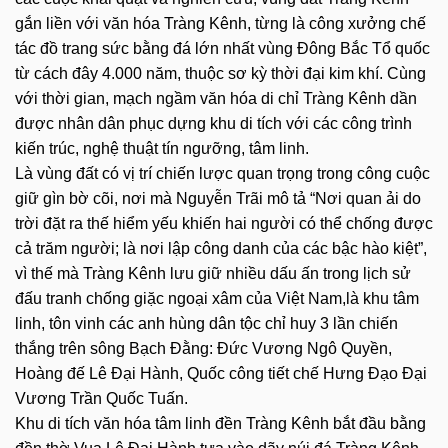
gắn liền với văn hóa Tràng Kênh, từng là công xưởng chế
tác đồ trang sức bằng đá lớn nhất vùng Đông Bắc Tổ quốc
từ cách đây 4.000 năm, thuộc sơ kỳ thời đại kim khí. Cùng
với thời gian, mạch ngầm văn hóa di chỉ Tràng Kênh dần
được nhân dân phục dựng khu di tích với các công trình
kiến trúc, nghệ thuật tín ngưỡng, tâm linh.
Là vùng đất có vị trí chiến lược quan trọng trong công cuộc
giữ gìn bờ cõi, nơi mà Nguyễn Trãi mô tả “Nơi quan ải do
trời đặt ra thế hiểm yếu khiến hai người có thể chống được
cả trăm người; là nơi lập công danh của các bậc hào kiệt”,
vì thế mà Tràng Kênh lưu giữ nhiều dấu ấn trong lịch sử
đấu tranh chống giặc ngoại xâm của Việt Nam,là khu tâm
linh, tôn vinh các anh hùng dân tộc chỉ huy 3 lần chiến
thắng trên sông Bạch Đằng: Đức Vương Ngô Quyền,
Hoàng đế Lê Đại Hành, Quốc công tiết chế Hưng Đạo Đại
Vương Trần Quốc Tuấn.
Khu di tích văn hóa tâm linh đền Tràng Kênh bắt đầu bằng