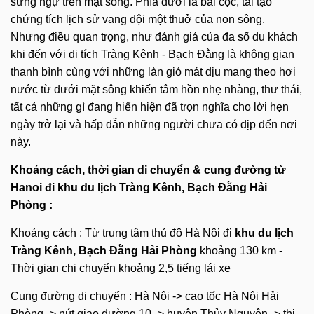
sững ngự trên mặt sông. Phía dưới là bãi cọc, tái tạo
chứng tích lịch sử vang dội một thuở của non sông.
Nhưng điều quan trọng, như đánh giá của đa số du khách
khi đến với di tích Tràng Kênh - Bạch Đằng là không gian
thanh bình cùng với những làn gió mát dịu mang theo hơi
nước từ dưới mặt sông khiến tâm hồn nhẹ nhàng, thư thái,
tất cả những gì đang hiển hiện đã trọn nghĩa cho lời hẹn
ngày trở lại và hấp dẫn những người chưa có dịp đến nơi
này.
Khoảng cách, thời gian di chuyển & cung đường từ
Hanoi đi
khu du lịch Tràng Kênh, Bạch Đằng Hải
Phòng
:
Khoảng cách : Từ trung tâm thủ đô Hà Nội đi
khu du lịch
Tràng Kênh, Bạch Đằng Hải Phòng
khoảng 130 km -
Thời gian chi chuyển khoảng 2,5 tiếng lái xe
Cung đường di chuyển : Hà Nội -> cao tốc Hà Nội Hải
Phòng -> nút giao đường 10 -> huyện Thủy Nguyên -> thị