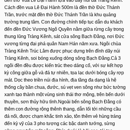
đền thờ Vua Lê Đại Hành tựa vào dãy núi đá Tràng Kênh.
Cách đền vua Lê Đại Hành 500m là đền thờ Đức Thánh
Trần, trước mặt đền thờ Đức Thánh Trần là khu quảng
trường trung tâm. Con đường chính tiếp tục dẫn du khách
đến đền Đức Vương Ngô Quyền nằm giữa rừng cây trong
thung lũng Tràng Kênh, sát cửa sông Bạch Đằng, nơi Đức
vương từng đại phá quân Nam Hán năm xưa. Ngôi chùa
Tràng Kênh Trúc Lâm được phục dựng trên đỉnh dãy núi
Tràng Kênh, soi bóng xuống dòng sông Bạch Đằng.Cả 3
ngôi đền đều được kiến trúc theo dáng cổ, với sự kết hợp
kỳ công giữa gỗ và đá tự nhiên, tọa lạc dưới bóng cây rợp
mát. Dọc theo triền núi địa hình, địa tầng đa dạng là hệ
thống cây bần chua, đước, sú vẹt ven sông như bức tường
xanh tạo thành một vùng sinh thái thơ mộng, trên bến dưới
thuyền, sơn thủy hữu tình.Ngoài bến sông Bạch Đằng có
thêm con đường rộng thênh thang, dẫn lối tới những cầu
đá nổi, được chạm khắc tinh xảo, tôn thêm vẻ hùng tráng
đến kỳ vỹ của 3 pho tượng các bậc danh tướng, sừng