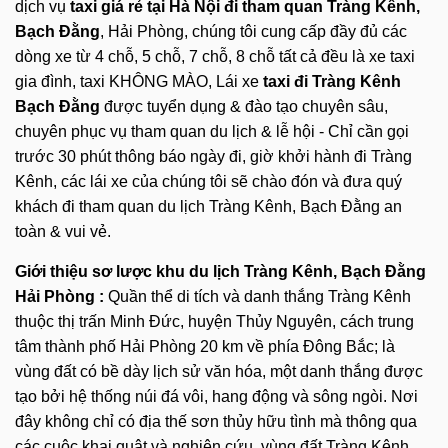
dịch vụ
taxi giá rẻ tại Hà Nội đi tham quan Tràng Kênh,
Bạch Đằng
, Hải Phòng, chúng tôi cung cấp đầy đủ các
dòng xe từ 4 chỗ, 5 chỗ, 7 chỗ, 8 chỗ tất cả đều là xe taxi
gia đình, taxi KHÔNG MÀO, Lái xe
taxi đi Tràng Kênh
Bạch Đằng
được tuyển dụng & đào tạo chuyên sâu,
chuyên phục vụ tham quan du lịch & lễ hội - Chỉ cần gọi
trước 30 phút thông báo ngày đi, giờ khởi hành đi Tràng
Kênh, các lái xe của chúng tôi sẽ chào đón và đưa quý
khách đi tham quan du lịch Tràng Kênh, Bạch Đằng an
toàn & vui vẻ.
Giới thiệu sơ lược khu du lịch Tràng Kênh, Bạch Đằng
Hải Phòng :
Quần thể di tích và danh thắng Tràng Kênh
thuộc thị trấn Minh Đức, huyện Thủy Nguyên, cách trung
tâm thành phố Hải Phòng 20 km về phía Đông Bắc; là
vùng đất có bề dày lịch sử văn hóa, một danh thắng được
tạo bởi hệ thống núi đá vôi, hang động và sông ngòi. Nơi
đây không chỉ có địa thế sơn thủy hữu tình mà thông qua
các cuộc khai quật và nghiên cứu, vùng đất Tràng Kênh